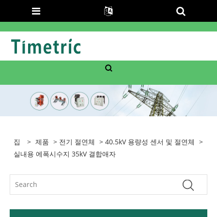
집
>
제품
>
전기 절연체
>
40.5kV 용량성 센서 및 절연체
>
실내용 에폭시수지 35kV 결합애자